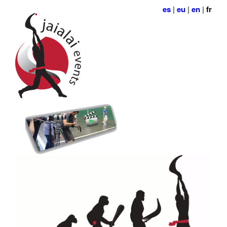
es
|
eu
|
en
|
fr