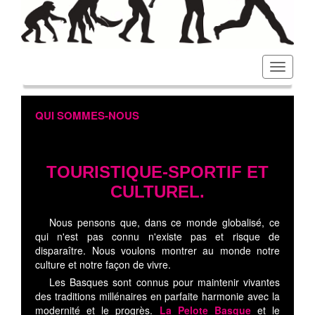
Toggl
navig
QUI SOMMES-NOUS
TOURISTIQUE-SPORTIF ET
CULTUREL.
Nous pensons que, dans ce monde globalisé, ce
qui n'est pas connu n'existe pas et risque de
disparaître. Nous voulons montrer au monde notre
culture et notre façon de vivre.
Les Basques sont connus pour maintenir vivantes
des traditions millénaires en parfaite harmonie avec la
modernité et le progrès.
La Pelote Basque
et le