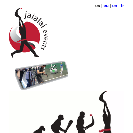
es
|
eu
|
en
|
fr