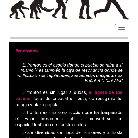
Toggl
navig
Frontones
El frontón es el espejo donde el pueblo se mira a sí
mismo.Y es también la caja de resonancia donde se
multiplican sus inquietudes, sus anhelos o esperanzas
Beñat A.C "Jai Alai"
El frontón es sin lugar a dudas,
el ágora de los
vascos
, lugar de encuentro, fiesta, de recogimiento,
refugio y plaza popular.
El frontón es una construcción que ha traspasado
el valor meramente útil a convertirse en
espacio identitario de nuestra cultura.
Existe diversidad de tipos de frontones y a hasta