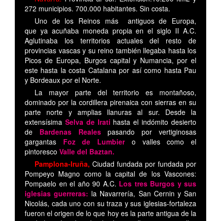
272 municipios. 700.000 habitantes. Sin costa.
Uno de los Reinos más antiguos de Europa,
que ya acuñaba moneda propia en el siglo II A.C.
Aglutinaba los territorios actuales del resto de
provincias vascas y su reino también llegaba hasta los
Picos de Europa, Burgos capital y Numancia, por el
este hasta la costa Catalana por así como hasta Pau
y Bordeaux por el Norte.
La mayor parte del territorio es montañoso,
dominado por la cordillera pirenaica con sierras en su
parte norte y amplias llanuras al sur. Desde la
extensísima
Selva de Irati
hasta el indómito desierto
de
Bardenas Reales
pasando por vertiginosas
gargantas
Foz de Lumbier
o valles como el
pintoresco
Valle del Baztan.
Pamplona-Iruña,
Ciudad fundada por fundada por
Pompeyo Magno como la capital de los Vascones:
Pompaelo en el año 90 A.C.
Los tres Burgos y sus
iglesias guerreras:
la Navarrería, San Cernin y San
Nicolás, cada uno con su traza y sus iglesias-fortaleza
fueron el origen de lo que hoy es la parte antigua de la