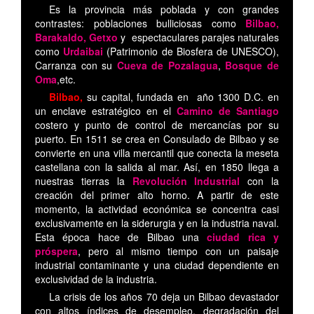
Es la provincia más poblada y con grandes
contrastes: poblaciones bulliciosas como
Bilbao,
Barakaldo, Getxo
y espectaculares parajes naturales
como
Urdaibai
(Patrimonio de Biosfera de UNESCO),
Carranza con su
Cueva de Pozalagua
,
Bosque de
Oma
,etc.
Bilbao,
su capital, fundada en año 1300 D.C. en
un enclave estratégico en el
Camino de Santiago
costero y punto de control de mercancías por su
puerto. En 1511 se crea en Consulado de Bilbao y se
convierte en una villa mercantil que conecta la meseta
castellana con la salida al mar. Así, en 1850 llega a
nuestras tierras la
Revolución Industrial
con la
creación del primer alto horno. A partir de este
momento, la actividad económica se concentra casi
exclusivamente en la siderurgia y en la industria naval.
Esta época hace de Bilbao una
ciudad rica y
próspera
, pero al mismo tiempo con un paisaje
industrial contaminante y una ciudad dependiente en
exclusividad de la industria.
La crisis de los años 70 deja un Bilbao devastador
con altos índices de desempleo, degradación del