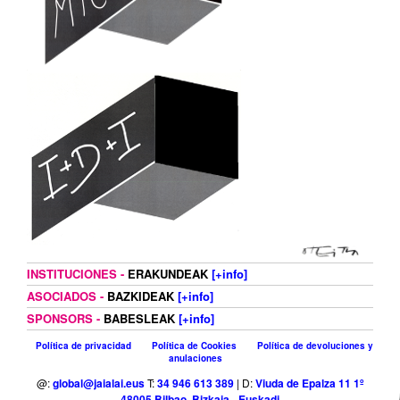
INSTITUCIONES -
ERAKUNDEAK
[+info]
ASOCIADOS -
BAZKIDEAK
[+info]
SPONSORS -
BABESLEAK
[+info]
Política de privacidad
Política de Cookies
Política de devoluciones y
anulaciones
@:
global@jaialai.eus
T:
34 946 613 389
| D:
Viuda de Epalza 11 1º
48005 Bilbao, Bizkaia - Euskadi