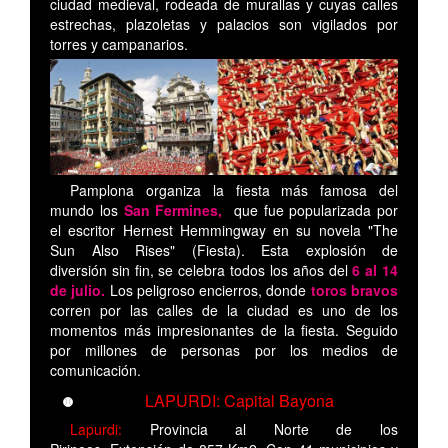
ciudad medieval, rodeada de murallas y cuyas calles
estrechas, plazoletas y palacios son vigilados por
torres y campanarios.
Pamplona organiza la fiesta más famosa del
mundo los
San Fermines,
que fue popularizada por
el escritor Hernest Hemmingway en su novela "The
Sun Also Rises" (Fiesta). Esta explosión de
diversión sin fin, se celebra todos los años del
6 al 14
de julio.
Los peligroso encierros, donde
toros bravos
corren por las calles de la ciudad es uno de los
momentos más impresionantes de la fiesta. Seguido
por millones de personas por los medios de
comunicación.
LAPURDI: Capital Bayona
Lapurdi:
Provincia al Norte de los