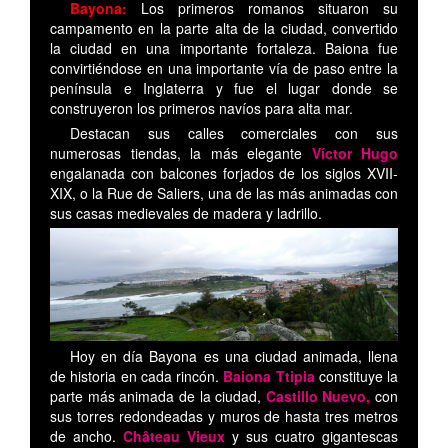
Bayona:
Los primeros romanos situaron su
campamento en la parte alta de la ciudad, convertido
la ciudad en una importante fortaleza. Baiona fue
convirtiéndose en una importante vía de paso entre la
península e Inglaterra y fue el lugar donde se
construyeron los primeros navíos para alta mar.
Destacan sus calles comerciales con sus
numerosas tiendas, la más elegante
Víctor Hugo
engalanada con balcones forjados de los siglos XVII-
XIX, o la Rue de Saliers, una de las más animadas con
sus casas medievales de madera y ladrillo.
Hoy en día Bayona es una ciudad animada, llena
de historia en cada rincón.
Baiona Ttipia
constituye la
parte más animada de la ciudad,
Castillo Nuevo,
con
sus torres redondeadas y muros de hasta tres metros
de ancho.
Château Vieux
y sus cuatro gigantescas