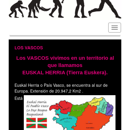
Toggl
navig
LOS VASCOS
Los VASCOS vivimos en un territorio al
que llamamos
EUSKAL​ HERRIA (Tierra Euskera).
Euskal Herria o País Vasco, se encuentra al sur de
Europa. Extensión de 20.947,2 Km2 .
Está