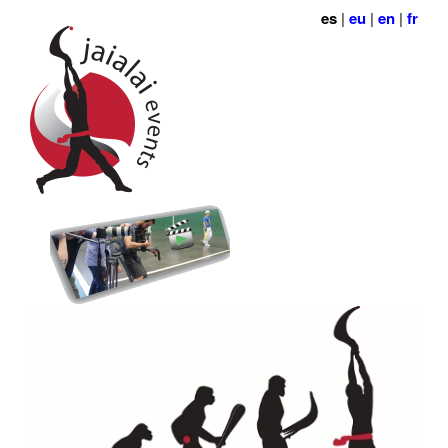
es
|
eu
|
en
|
fr