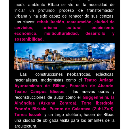
medio ambiente Bilbao se vio en la necesidad de
iniciar un profundo proceso de transformación
urbana y ha sido capaz de renacer de sus cenizas.
Las claves:
rehabilitación, restauración, ciudad de
servicios, turismo cultural, crecimiento
económico, multiculturalidad, desarrollo y
sostenibilidad.
Las construcciones neobarrocas, eclécticas,
racionalistas, modernistas como el
Teatro Arriaga
,
Ayuntamiento de Bilbao,
Estación de Abando
,
Teatro Campos Elíseos,
las nuevas obras y
reconstrucciones de autor como el
Guggenheim, la
Alhóndiga (Azkuna Zentroa), Torre Iberdrola,
Frontón Bizkaia
,
Puente de Calatrava (Zubi-Zuri),
Torres Isozaki
y un largo etcétera, hacen de Bilbao
una ciudad de obligada visita para los amantes de la
arquitectura.