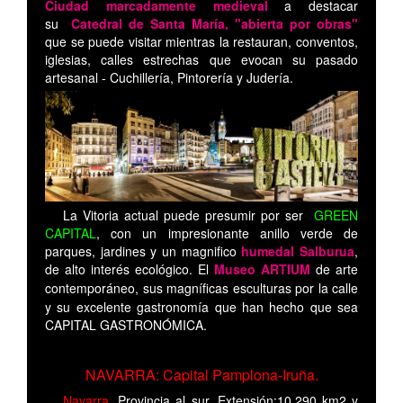
Ciudad marcadamente medieval
a destacar
su
Catedral de Santa María, "abierta por obras"
que se puede visitar mientras la restauran, conventos,
iglesias, calles estrechas que evocan su pasado
artesanal - Cuchillería, Pintorería y Judería.
La Vitoria actual puede presumir por ser
GREEN
CAPITAL
, con un impresionante anillo verde de
parques, jardines y un magnifico
humedal Salburua
,
de alto interés ecológico. El
Museo ARTIUM
de arte
contemporáneo, sus magníficas esculturas por la calle
y su excelente gastronomía que han hecho que sea
CAPITAL GASTRONÓMICA.
NAVARRA: Capital Pamplona-Iruña.
Navarra.
Provincia al sur. Extensión:10.290 km2 y