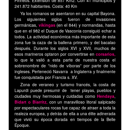
Pirineos. Extensión de 857 Km2. Con 41 municipios y
241.872 habitantes. Costa: 40 Km
Ya los romanos se asentaron en su capital Bayona.
Los siguientes siglos fueron de invasiones
germánicas,
vikingas
(en el 844) y normandas, hasta
que en el 982 el Duque de Vasconia consiguió echar a
todos. La actividad económica más importante de esta
zona fue la caza de la ballena primero, y del bacalao
después. Durante los siglos XVI y XVII, muchos de
esos marineros optaron por convertirse en
corsarios,
lo que le valió a esta parte de nuestra costa el
sobrenombre de "nido de víboras" por parte de los
ingleses. Perteneció Navarra a Inglaterra y finalmente
fue conquistada por Francia s. XV.
Zona de veraneo y turismo francés, la costa de
Lapurdi puede presumir de tener playas, pueblos y
ciudades muy hermosas y cuidadas como
Hendaya
,
Bidart o
Biarritz,
con un maravilloso litoral salpicado
por espectaculares rocas fue capaz de atraer a toda la
realeza europea, y detrás de ella a una élite adinerada
que vivió su época dorada en tiempos de la Belle
Époque.