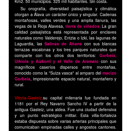
Km2. 50 municipios. 325 mil habitantes. Sin costa.
Su orografía, diversidad paisajística y climática
otorgan a Álava un carácter único y singular. Cadenas
montañosas, valles verdes y una amplia llanura, las
vegas de la Rioja Alavesa,
tierra de viñedos
. La gran
calidad paisajística está representada por enclaves
naturales como Valderejo, Entzia o Izki, las lagunas de
Laguardia, las
Salinas de Añana
con sus blancas
terrazas escalonas y los tres parques naturales que
comparte con los otros dos territorios:
Gorbeia,
Urkiola y Aizkorri y el Valle de Aramaio
con sus
magníficos caseríos dispersos entre montañas,
conocido como la "Suiza vasca" al amparo del
macizo
Gorbeia
, impresionante espacio natural, montañero y
rural.
Vitoria-Gasteiz,
su capital milenaria fue fundada en
1181 por el Rey Navarro Sancho IV a partir de la
antigua Gasteiz, una aldea. Fue una ciudad defensiva
y un punto estratégico militar. Esta villa-fortaleza
estaba dispuesta sobre varias arterias principales que
comunicaban empinadas calles y angostos cantones.