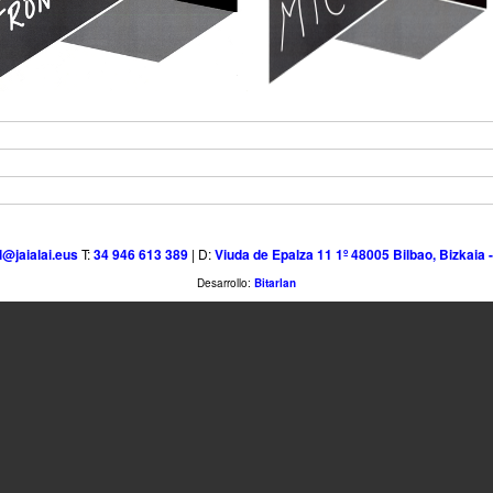
l@jaialai.eus
T:
34 946 613 389
| D:
Viuda de Epalza 11 1º 48005 Bilbao, Bizkaia 
Desarrollo:
Bitarlan